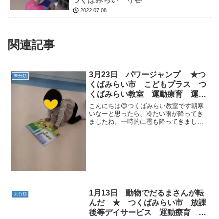
2022.07.08
関連記事
3月23日 パワージャンプ ★つ
未分類
くばみらい市 こどもプラス つ
くばみらい教室 運動療育 運動
遊び 放課後等デイサービス 受
こんにちは😊つくばみらい教室です朝寒
給者証
いなーと思ったら、冷たい雨が降ってき
ましたね。一時的に雹も降ってきました
🥶寒さなんて何のその！こどもたちは元
気に教室に来てくれました😆入室後、バ
ランスボールで遊んだり、トミカで遊ん
だら、そのあとは運動遊び...
1月13日 動物でだるまさんが転
未分類
んだ ★ つくばみらい市 放課
後等デイサービス 運動療育 受