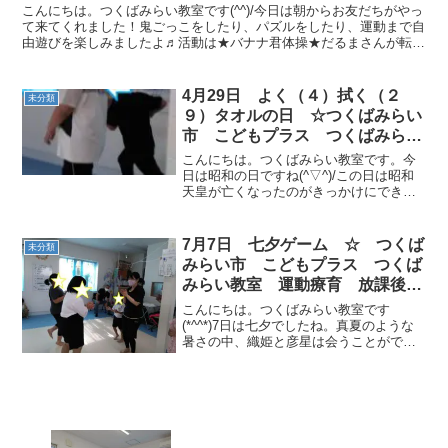
給者証 児童発達支援 発達支
こんにちは。つくばみらい教室です(^^)/今日は朝からお友だちがやっ
援 こどもプラス つくばみらい
て来てくれました！鬼ごっこをしたり、パズルをしたり、運動まで自
由遊びを楽しみましたよ♬活動は★バナナ君体操★だるまさんが転ん
教室
だ★サーキット運動 です。だるまさんが転んだは動...
4月29日 よく（４）拭く（２
未分類
９）タオルの日 ☆つくばみらい
市 こどもプラス つくばみらい
教室 運動療育 運動遊び 放課
こんにちは。つくばみらい教室です。今
後等デイサービス 児童発達支
日は昭和の日ですね(^▽^)/この日は昭和
天皇が亡くなったのがきっかけにできた
援 発達支援 受給者証
記念日だそうです植物に詳しい天皇だっ
たらしいので昔はみどりの日と呼ばれて
いたそうですよ。（今は5月4日がみどり
7月7日 七夕ゲーム ☆ つくば
未分類
の日らしいです。...
みらい市 こどもプラス つくば
みらい教室 運動療育 放課後等
デイサービス 発達支援 運動遊
こんにちは。つくばみらい教室です
び 受給者証
(*^^*)7日は七夕でしたね。真夏のような
暑さの中、織姫と彦星は会うことができ
たのでしょうか☆彡教室にもみんなが書
いた短冊を飾りました💛願いが叶います
ように(*´ω｀*)活動内容は★ラジオ体操★
ゴーストップ...