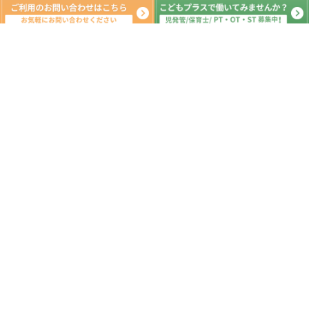
新着記事
7月6日 明日は七夕🌠 ☆つくばみ
らい市 こどもプラス つくばみらい
教室 運動療育 放課後等デイサービ
ス 発達支援 受給者証
2026.07.08