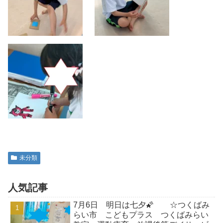
未分類
人気記事
7月6日 明日は七夕🌠 ☆つくばみ
らい市 こどもプラス つくばみらい