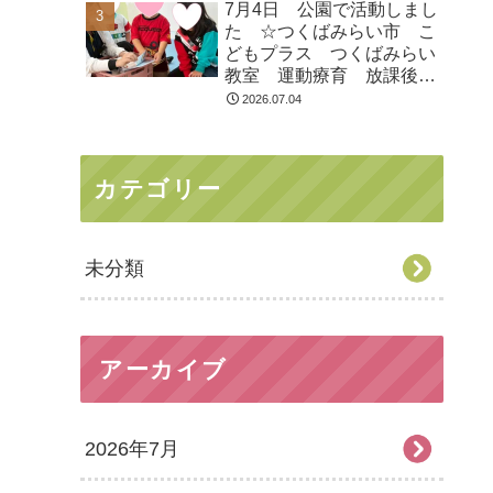
7月4日 公園で活動しまし
た ☆つくばみらい市 こ
どもプラス つくばみらい
教室 運動療育 放課後等
デイサービス 発達支援
2026.07.04
受給者証
カテゴリー
未分類
アーカイブ
2026年7月