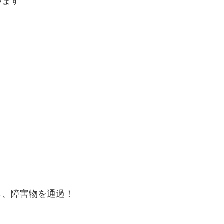
います
、
ら、障害物を通過！