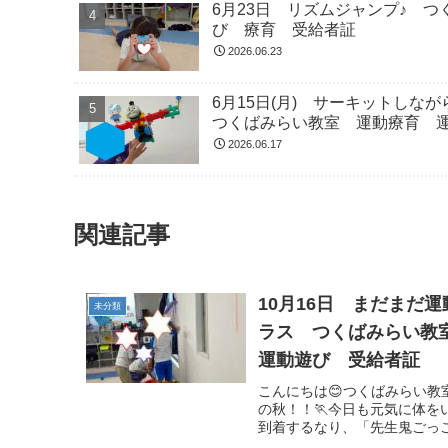
6月23日 リズムジャンプ♪ 
び 療育 受給者証
2026.06.23
6月15日(月) サーキットし
つくばみらい教室 運動療育 
2026.06.17
関連記事
10月16日 まだまだ
未分類
ラス つくばみらい教
運動遊び 受給者証
こんにちは😊つくばみらい
の秋！！🏃今日も元気に体を
到着するなり、「先生鬼ごっこ