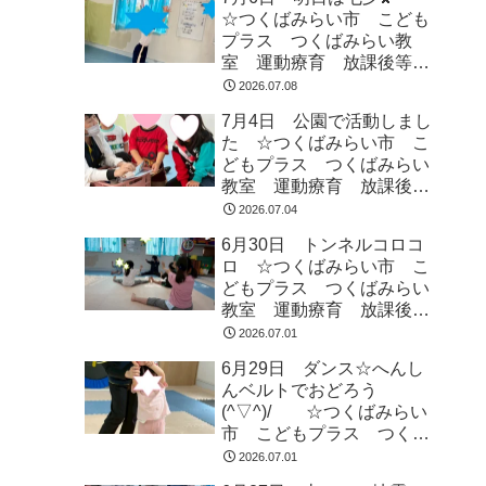
☆つくばみらい市 こども
プラス つくばみらい教
室 運動療育 放課後等デ
イサービス 発達支援 受
2026.07.08
給者証
7月4日 公園で活動しまし
た ☆つくばみらい市 こ
どもプラス つくばみらい
教室 運動療育 放課後等
デイサービス 発達支援
2026.07.04
受給者証
6月30日 トンネルコロコ
ロ ☆つくばみらい市 こ
どもプラス つくばみらい
教室 運動療育 放課後等
デイサービス 発達支援
2026.07.01
受給者証
6月29日 ダンス☆へんし
んベルトでおどろう
(^▽^)/ ☆つくばみらい
市 こどもプラス つくば
みらい教室 運動療育 運
2026.07.01
動遊び 発達支援 放課後