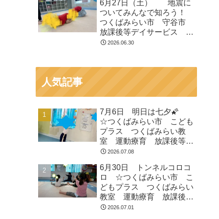
6月27日（土） 地震に
等デイサービス 受給者証
ついてみんなで知ろう！
つくばみらい市 守谷市
放課後等デイサービス 運
動遊び 療育 受給者証
2026.06.30
人気記事
7月6日 明日は七夕🌠
☆つくばみらい市 こども
プラス つくばみらい教
室 運動療育 放課後等デ
イサービス 発達支援 受
2026.07.08
給者証
6月30日 トンネルコロコ
ロ ☆つくばみらい市 こ
どもプラス つくばみらい
教室 運動療育 放課後等
デイサービス 発達支援
2026.07.01
受給者証