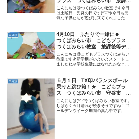
プラス つくばみらい市 放課後
等デイサービス 受給者証 発達
こんにちは😊つくばみらい教室です今日
支援 運動療育
は土曜日 児発の日です(^▽^)/今日も元
気な子供たちが遊びに来てくれました！
今日の運動プログラムはバナナくん体
操 ゴーストップ動物 サーキットおな
じみのバナナくん体操は最近新しく来て
4月10日 ふたりで一緒に☻
未分類
くれたお友達もすっか...
つくばみらい市 こどもプラス
つくばみらい教室 放課後等デイ
サービス 運動療育 運動遊び
こんにちは😄こどもプラスつくばみらい
発達支援 受給者証
教室です🎵新学期がいよいよスタートし
ましたね☺学校生活にはなれたかな？？
お友だちはできたかな？？朝早起きする
のもなれてきたかな？？いろんなことが
変わってまだまだ慣れない毎日が続いて
５月１日 TX印バランスボール
未分類
いるかもしれませんが、い...
乗りと跳び箱！★ こどもプラ
ス つくばみらい市 守谷市 放
課後等デイサービス 受給者証
こんにちは(*^-^*)つくばみらい教室です。
運動療育
しばらく五月晴れが続きそうですね！ゴ
ールデンウイーク期間の真ん中です。子
どもたちの話題もお出掛けの話題でもり
あがっていました！今日も元気にレッツ
ゴー！【今日の活動】★自由時間★モリ
モリマッチョ💪...