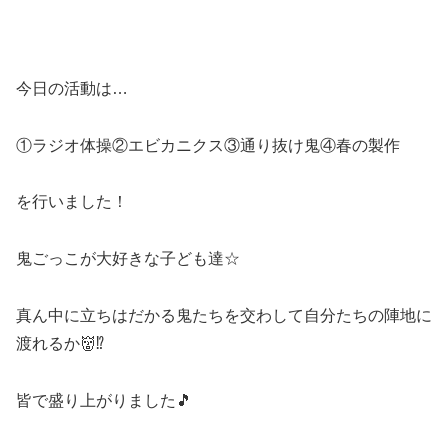
今日の活動は…
①ラジオ体操②エビカニクス③通り抜け鬼④春の製作
を行いました！
鬼ごっこが大好きな子ども達☆
真ん中に立ちはだかる鬼たちを交わして自分たちの陣地に
渡れるか👹⁉
皆で盛り上がりました🎵