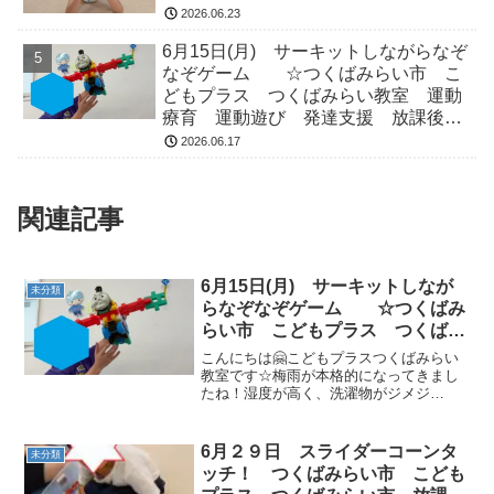
2026.06.23
6月15日(月) サーキットしながらなぞ
なぞゲーム ☆つくばみらい市 こ
どもプラス つくばみらい教室 運動
療育 運動遊び 発達支援 放課後等
デイサービス 受給者証
2026.06.17
関連記事
6月15日(月) サーキットしなが
未分類
らなぞなぞゲーム ☆つくばみ
らい市 こどもプラス つくばみ
らい教室 運動療育 運動遊び
こんにちは🤗こどもプラスつくばみらい
発達支援 放課後等デイサービ
教室です☆梅雨が本格的になってきまし
たね！湿度が高く、洗濯物がジメジ
ス 受給者証
メ・・・一日干していても何だかパリッ
としない日がありますね。。。体調も崩
しやすい時期ですね。先日栄養管理士の
6月２９日 スライダーコーンタ
未分類
方のお話を聞く機会がありまし...
ッチ！ つくばみらい市 こども