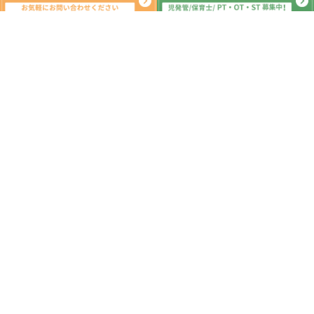
新着記事
7月6日 明日は七夕🌠 ☆つくばみ
らい市 こどもプラス つくばみらい
教室 運動療育 放課後等デイサービ
ス 発達支援 受給者証
2026.07.08