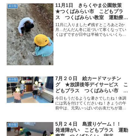
11月1日 きらくやま公園散策
未分類
★つくばみらい市 こどもプラ
ス つくばみらい教室 運動療
育 運動遊び 放課後デイサービ
11月に入りました🍂残すところあと2か
ス 受給者証
月…だんだん冬に近づいて寒くなってい
くはずですが日中は半袖でもいいくらい
ポカポカした陽気となりましたね(*‘ω‘ *)
学校帰りに帰ってきたお友だちと、きら
くやま公園へ散策に出かけました！公園
では、長いロ...
7月２０日 絵カードマッチン
未分類
グ ★放課後等デイサービス こ
どもプラス つくばみらい市 運
動療育 受給者証
今日もうだるような暑さでしたね！体調
には気を付けてくださいね！きょうの午
前中は、元気いっぱいのお友だちが遊び
に来てくれましたよ！今日の活動グルグ
ルブンブン体操 うでに、シャラシャ
ラのブレスレットを付けて、ブンブンし
5月２４日 島渡りゲーム！！
未分類
ました！ゴーストップ（音...
発達障がい こどもプラス 運動