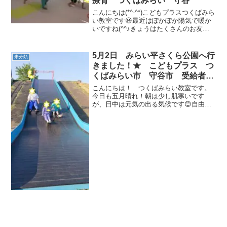
療育 つくばみらい 守谷
こんにちは(*^-^*)こどもプラスつくばみら
い教室です😃最近はぽかぽか陽気で暖か
いですね(^^♪きょうはたくさんのお友だ
ちが来てくれました！～今日の運動遊び
～バナナくん体操で準備運動サイコロで
動物歩き島渡りゲームバナナくん体操で
5月2日 みらい平さくら公園へ行
未分類
しっかり準...
きました！★ こどもプラス つ
くばみらい市 守谷市 受給者
証 放課後等デイサービス 運動
こんにちは！ つくばみらい教室です。
療育
今日も五月晴れ！朝は少し肌寒いです
が、日中は元気の出る気候です😊自由時
間を過ごしたら、今日はみらい平さくら
公園に遊びに行きました。6時間授業のお
友達も途中から合流！みんなの大好き
な、TXの見える公園です。...