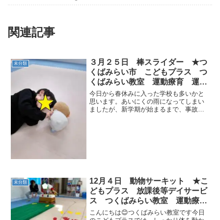
関連記事
３月２５日 棒スライダー ★つ
未分類
くばみらい市 こどもプラス つ
くばみらい教室 運動療育 運動
遊び 放課後等デイサービス 児
今日から春休みに入った学校も多いかと
童発達支援 受給者証
思います。あいにくの雨になってしまい
ましたが、新学期が始まるまで、事故等
に気を付けながらお過ごしください(*´ω
｀)今日は朝からお友達がやって来てくれ
ました☆彡時間まで遊んで過ごします🎵
運動では、バナナ...
12月４日 動物サーキット ★こ
未分類
どもプラス 放課後等デイサービ
ス つくばみらい教室 運動療
育 ADHD 受給者証
こんにちは😊つくばみらい教室です今日