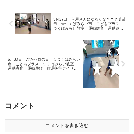
´ω｀*)新しい学校、新しいクラス、新し
いお友達・先生…新...
5月27日 何屋さんになるかな？？？🥬🍎
🌸 ☆つくばみらい市 こどもプラス
つくばみらい教室 運動療育 運動遊
び 放課後等デイサービス 受給者証
発達支援
5月30日 ごみゼロの日 ☆つくばみらい
市 こどもプラス つくばみらい教室
運動療育 運動遊び 放課後等デイサー
ビス 受給者証 発達支援
コメント
コメントを書き込む