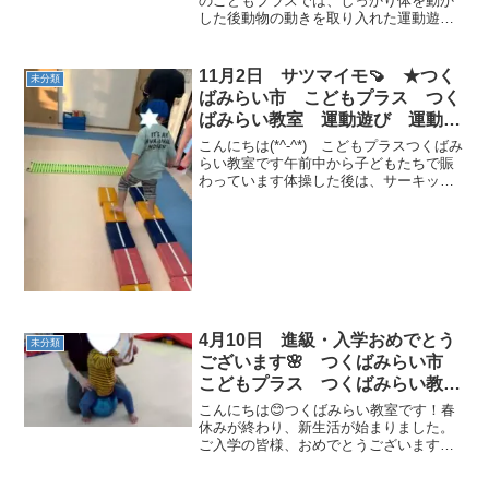
のこどもプラスでは、しっかり体を動か
した後動物の動きを取り入れた運動遊び
をしました～カンガルーやクマそしてカ
エル🐸のアスレチックを進んで、最後は
跳び箱に挑戦！けっこう大変なアスレチ
11月2日 サツマイモ🍠 ★つく
未分類
ックですが、みんな頑張っ...
ばみらい市 こどもプラス つく
ばみらい教室 運動遊び 運動療
育 放課後デイサービス 発達支
こんにちは(*^-^*) こどもプラスつくばみ
援 受給者証
らい教室です午前中から子どもたちで賑
わっています体操した後は、サーキッ
ト！マット上では、サツマイモか前転で
ゴロンみんな上手に回れましたトランポ
リンも軽快にジャンプ！賑やかな1日でし
た😊
4月10日 進級・入学おめでとう
未分類
ございます🌸 つくばみらい市
こどもプラス つくばみらい教
室 放課後等デイサービス 運動
こんにちは😊つくばみらい教室です！春
療育 運動遊び 児童発達支援
休みが終わり、新生活が始まりました。
ご入学の皆様、おめでとうございます🌸
受給者証
桜も満開になり春の陽気で入学式を迎え
ることができたのではないでしょうか(*