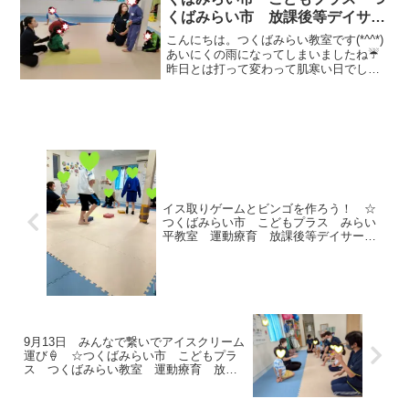
くばみらい市 放課後等デイサー
ビス 運動療育 運動遊び 受給
こんにちは。つくばみらい教室です(*^^*)
者証
あいにくの雨になってしまいましたね☔
昨日とは打って変わって肌寒い日でした
が、教室でいっぱい動いて体を温めまし
ょう🎵今日の活動は★自己紹介初めまし
てのお友だちがいたので、自己紹介から
スタートです。 ...
イス取りゲームとビンゴを作ろう！ ☆
つくばみらい市 こどもプラス みらい
平教室 運動療育 放課後等デイサービ
ス 発達支援 児童発達支援 運動遊
び 受給者証
9月13日 みんなで繋いでアイスクリーム
運び🍦 ☆つくばみらい市 こどもプラ
ス つくばみらい教室 運動療育 放課
後等デイサービス 発達支援 児童発達
支援 運動遊び 受給者証