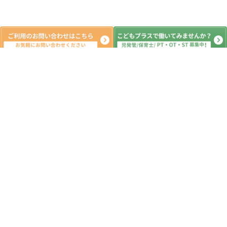
新着記事
7月6日 明日は七夕🌠 ☆つくばみ
らい市 こどもプラス つくばみらい