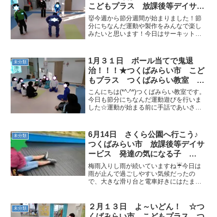
こどもプラス 放課後等デイサー
ビス 運動療育 発達障がい
👹今週から節分週間が始まりました！節
分にちなんだ運動や製作をみんなで楽し
みたいと思います！今日はサーキット運
動の中に鬼退治を組み込み、自分の中の
やっつけたい鬼を退治しました。途中に
は恵方巻をバランスタワーにして積んだ
1月３１日 ボール当てで鬼退
未分類
り、鬼退治に必要な豆を手...
治！！！★つくばみらい市 こど
もプラス つくばみらい教室 運
動療育 放課後等デイサービス
こんにちは(*^-^*)つくばみらい教室です。
受給者証 運動遊び 発達支援
今日も節分にちなんだ運動遊びを行いま
した☆運動が始まる前に手話であいさつ
をします(*^-^*)☆パネルシアター(ももた
ろう)桃太郎のパネルシアター集中してお
話を聞いてます♬☆鬼のパンツダンス☆
6月14日 さくら公園へ行こう♪
未分類
鬼...
つくばみらい市 放課後等デイサ
ービス 発達の気になる子
ADHD ダウン症
梅雨入りし雨が続いていますね☔今日は
雨が止んで過ごしやすい気候だったの
で、大きな滑り台と電車好きにはたまら
ない、ＴＸが間近で見れるさくら公園ま
で足を延ばしてきました🐾公園に行くこ
とを伝えるとみんなニコニコ笑顔☺出発
２月１３日 よ～いどん！ ☆つ
未分類
の前に、始まりの会で今日の...
くばみらい市 こどもプラス つ