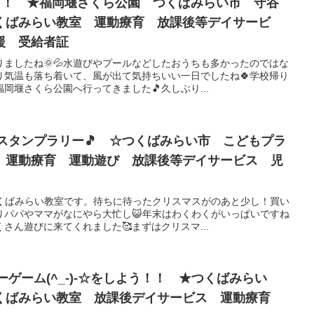
こう！ ★福岡堰さくら公園 つくばみらい市 守谷
くばみらい教室 運動療育 放課後等デイサービ
援 受給者証
ましたね🌞💦水遊びやプールなどしたおうちも多かったのではな
り気温も落ち着いて、風が出て気持ちいい一日でしたね🍀学校帰り
岡堰さくら公園へ行ってきました🎵久しぶり...
ススタンプラリー🎵 ☆つくばみらい市 こどもプラ
 運動療育 運動遊び 放課後等デイサービス 児
つくばみらい教室です。待ちに待ったクリスマスがのあと少し！買い
りパパやママがなにやら大忙し😺年末はわくわくがいっぱいですね
さん遊びに来てくれました🥰まずはクリスマ...
ーゲーム(^_-)-☆をしよう！！ ★つくばみらい
くばみらい教室 放課後デイサービス 運動療育