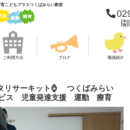
療育こどもプラスつくばみらい教室
02
【平日：
【祝日：
ご利用方法
ブログ
職員紹介
ッタリサーキット⌚ つくばみらい
ビス 児童発達支援 運動 療育