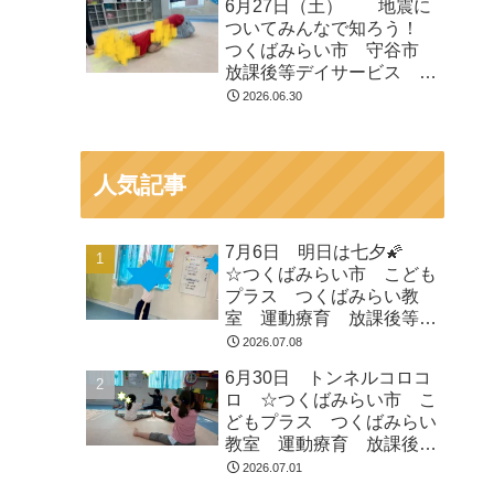
6月27日（土） 地震に
等デイサービス 受給者証
ついてみんなで知ろう！
つくばみらい市 守谷市
放課後等デイサービス 運
動遊び 療育 受給者証
2026.06.30
人気記事
7月6日 明日は七夕🌠
☆つくばみらい市 こども
プラス つくばみらい教
室 運動療育 放課後等デ
イサービス 発達支援 受
2026.07.08
給者証
6月30日 トンネルコロコ
ロ ☆つくばみらい市 こ
どもプラス つくばみらい
教室 運動療育 放課後等
デイサービス 発達支援
2026.07.01
受給者証