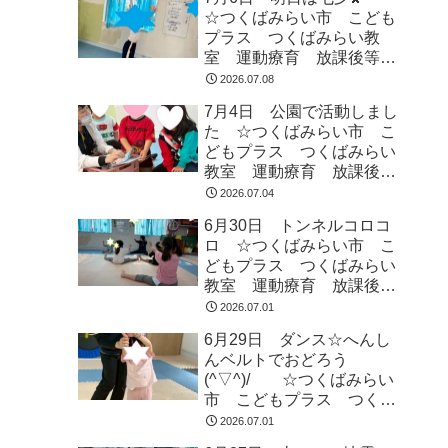
☆つくばみらい市 こども
プラス つくばみらい教
室 運動療育 放課後等デ
イサービス 発達支援 受
2026.07.08
給者証
7月4日 公園で活動しまし
た ☆つくばみらい市 こ
どもプラス つくばみらい
教室 運動療育 放課後等
デイサービス 発達支援
2026.07.04
受給者証
6月30日 トンネルコロコ
ロ ☆つくばみらい市 こ
どもプラス つくばみらい
教室 運動療育 放課後等
デイサービス 発達支援
2026.07.01
受給者証
6月29日 ダンス☆へんし
んベルトでおどろう
(^▽^)/ ☆つくばみらい
市 こどもプラス つくば
みらい教室 運動療育 運
2026.07.01
動遊び 発達支援 放課後