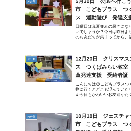
5月30日 公園へ行
未分類
市 こどもプラス つ
ス 運動遊び 発達支
日曜日は真夏並みの暑さになり
いでしょうか？今日は昨日よ
のお友だちが集まってから、福
12月20日 クリスマ
未分類
ス つくばみらい教室
童発達支援 受給者証
こんにちは😄こどもプラス
物に行くとどこも混んでいた
♬今日もかわいいお友達がたく
10月18日 ジェスチャ
未分類
市 こどもプラス つ