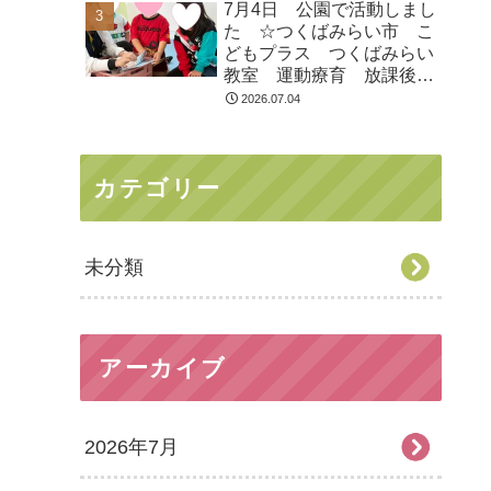
7月4日 公園で活動しまし
た ☆つくばみらい市 こ
どもプラス つくばみらい
教室 運動療育 放課後等
デイサービス 発達支援
2026.07.04
受給者証
カテゴリー
未分類
アーカイブ
2026年7月