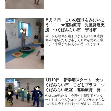
５月３日 こいのぼりをみにいこ
未分類
う！！ ★運動療育 児童発達支
援 つくばみらい市 守谷市 こ
どもプラス
今日から連休が始まりましたね☆今週お
休みのお友だちは楽しくＧＷを元気に過
ごして来週また会えるの待ってます★そ
して今日も遊びに来てくれたお友だちで
つくばみらい教室は賑わっています(*^-^*)
午前中は教室でサーキット運動を行いま
した🎵バナナ君...
1月10日 新学期スタート ★つ
未分類
くばみらい市 こどもプラス つ
くばみらい教室 運動療育 発達
支援 運動遊び 放課後等デイサ
冬休みが終わり、今日から新学期がスタ
ービス 受給者証
ートしましたね(*'ω'*)こどもプラスでも久
しぶりに会えるお友だちが多く、職員一
同楽しみにしていましたよ🌼学校終わ