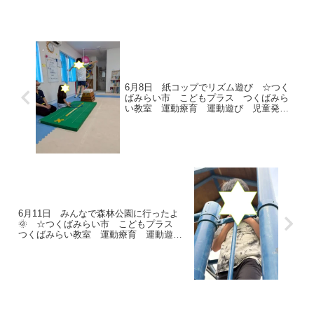
り、お友だちが元気にやってきてくれま
した★久しぶりの学校で少しお疲れ気味
でしたが冬休みは...
6月8日 紙コップでリズム遊び ☆つく
ばみらい市 こどもプラス つくばみら
い教室 運動療育 運動遊び 児童発達
支援 放課後等デイサービス 受給者
証
6月11日 みんなで森林公園に行ったよ
🌞 ☆つくばみらい市 こどもプラス
つくばみらい教室 運動療育 運動遊
び 発達支援 放課後等デイサービス
受給者証