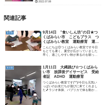
2022.07.08
関連記事
9月14日 ”食いしん坊”の日★つ
未分類
くばみらい市 こどもプラス つ
くばみらい教室 運動療育 運動
遊び 放課後等デイサービス 児
こんにちは😊つくばみらい教室です今日
童発達支援 受給者証
もとても暑く、夏空が広がっていました
早く、過ごしやすい秋が来るのを願って
います🍂今日は、”9（く）1（い）
4（し）ん坊の日”ということで、はとぽ
っぽ体操で身体をほぐしたあとに、みん
1月11日 大縄跳び☆つくばみら
未分類
なで玉入れをしました大き...
い市 放課後デイサービス 受給
者証 ADHD 運動療育
つくばみらい教室です(^^)/今日も元気い
っぱいのお友だちが遊びに来てくれまし
た🎵ラジオ体操、パプリカで体を動かし
てから〇✖ゲームをしました😀みんなど
っちかな～と悩みながらお友だちと相談
し合ってました(*^^*)そのあとに久しぶり
の大繩に挑...