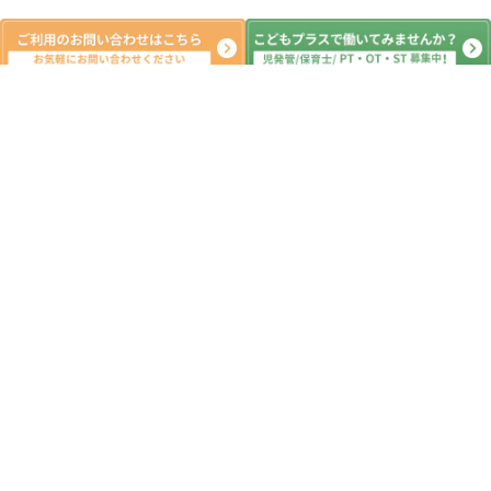
新着記事
7月6日 明日は七夕🌠 ☆つくばみ
らい市 こどもプラス つくばみらい
教室 運動療育 放課後等デイサービ
ス 発達支援 受給者証