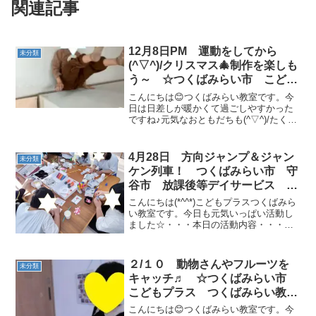
関連記事
12月8日PM 運動をしてから
未分類
(^▽^)/クリスマス🎄制作を楽しも
う～ ☆つくばみらい市 こども
プラス つくばみらい教室 運動
こんにちは😊つくばみらい教室です。今
療育 運動遊び 放課後等デイサ
日は日差しが暖かくて過ごしやすかった
ですね♪元気なおともだちも(^▽^)/たくさ
ービス 児童発達支援 受給者証
ん遊びにきてくれました～ストレッチで
体をほぐして(^^♪ラジオ体操に取り組み
ました♪ クリスマスの制作🎄に取り組み
4月28日 方向ジャンプ＆ジャン
未分類
ました♪見...
ケン列車！ つくばみらい市 守
谷市 放課後等デイサービス こ
どもプラス 運動療育
こんにちは(*^^*)こどもプラスつくばみら
い教室です。今日も元気いっぱい活動し
ました☆・・・本日の活動内容・・・◎
ストレッチ◎虫ばいきん体操◎方向ジャ
ンプ◎ジャンケン列車◎こいのぼり＆母
の日制作です。しっかり体をほぐし体操
２/１０ 動物さんやフルーツを
未分類
です！みんな元気...
キャッチ♬ ☆つくばみらい市
こどもプラス つくばみらい教
室 放課後等デイサービス 児童
こんにちは😊つくばみらい教室です。今