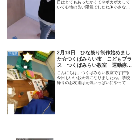
発達支援 運動療育 運動遊び
日はとてもあったかくて🌞ポカポカして
いて心地の良い陽気でしたね☀小さなお
受給者証
ともだち達も元気に遊びに来てくれまし
た♬水分しっかりとって♪運動していきま
しょう～！！まずは，ラジオ体操でよー
く体をほぐし(^▽^)...
2月13日 ひな祭り制作始めまし
未分類
た☆つくばみらい市 こどもプラ
ス つくばみらい教室 運動療
育）放課後等デイサービス 運動
こんにちは。つくばみらい教室です(^^)/
遊び 受給者証
今日もいいお天気になりましたね。学校
帰りのお友達は元気いっぱいにやって来
てくれました🌟感染症の影響で学級閉鎖
等が増えています。乾燥した日も続いて
いる為、こまめな水分補給や活動中の換
気を行いながら対策...