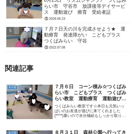
6月23日 リズムジャンプ♪ つくばみ
らい市 守谷市 放課後等デイサービ
ス 運動遊び 療育 受給者証
2026.06.23
７月７日天の川を完成させよう★ 運
動療育 発達障がい こどもプラス
つくばみらい 守谷
2022.07.08
関連記事
７月６日 コーン積み☆つくばみ
未分類
らい市 こどもプラス つくばみ
らい教室 運動療育 運動遊び
放課後等デイサービス 受給者
つくばみらい教室です☆本日も元気いっ
証 発達支援
ぱいのお友達が遊びに来てくれました
(*^^*)暑いので水分補給もしっかり取り行
っていきたいと思います😊運動前の自由
時間は宿題などに取り組んでいるお友達
や、おままごと、おみせやさんで遊んで
８月３１日 森林公園へ行ってき
未分類