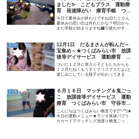
いるお友達もいます...
ました✨ こどもプラス 運動療
育 発達障がい 療育手帳 つく
ばみらい市 守谷市
今日で夏休みが終わりですね😥たくさん
夏休みの思い出は作れたかな？明日から
また学校が始まりますね🏫💦疲れやすく
なるかと思いますが頑張りましょう
★〈AM〉★ストレッチ＆ジャンボリミッ
キー🐭★サーキット運動①ロープの上を
12月1日 だるまさんが転んだ～
未分類
くまさん歩き🐻②カラースト...
宝集め～★つくばみらい市 放課
後等デイサービス 運動療育 集
団遊び
ついに１２月に突入☆子どもたちからも
１２月だね！もうすぐクリスマスだよ♪と
楽しみにしている様子が伝わってきまし
た^^今月も寒さに負けずみんなで楽しく
活動していきましょうね。今日の活動内
容は、バナナ君体操・だるまさんが転ん
６月１６日 マッチング＆鬼ごっ
未分類
だ～宝集め～・クリス...
こ 放課後等デイサービス 運動
療育 つくばみらい市 守谷市
発達障がい
こんにちはつくばみらい教室です(*^-^*)★
今日の運動メニュー★ラジオ体操パプリ
カカードでマッチング池渡り橋鬼ごっこ
まず準備体操！パプリカ最後の決めポー
ズもばっちりですね☆カードでマッチン
グでは土の中で育つものか木になる食べ