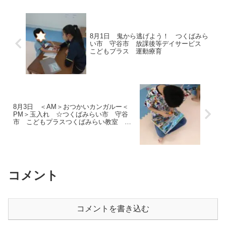
物でマッチング...
8月1日 鬼から逃げよう！ つくばみら
い市 守谷市 放課後等デイサービス
こどもプラス 運動療育
8月3日 ＜AM＞おつかいカンガルー＜
PM＞玉入れ ☆つくばみらい市 守谷
市 こどもプラスつくばみらい教室 運
動療育 運動遊び 放課後等デイサービ
ス 受給者証
コメント
コメントを書き込む