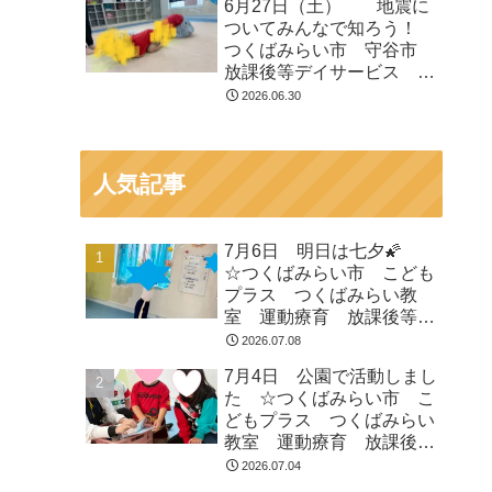
6月27日（土） 地震に
等デイサービス 受給者証
ついてみんなで知ろう！
つくばみらい市 守谷市
放課後等デイサービス 運
動遊び 療育 受給者証
2026.06.30
人気記事
7月6日 明日は七夕🌠
☆つくばみらい市 こども
プラス つくばみらい教
室 運動療育 放課後等デ
イサービス 発達支援 受
2026.07.08
給者証
7月4日 公園で活動しまし
た ☆つくばみらい市 こ
どもプラス つくばみらい
教室 運動療育 放課後等
デイサービス 発達支援
2026.07.04
受給者証