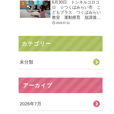
6月30日 トンネルコロコ
ロ ☆つくばみらい市 こ
どもプラス つくばみらい
教室 運動療育 放課後等
デイサービス 発達支援
2026.07.01
受給者証
カテゴリー
未分類
アーカイブ
2026年7月