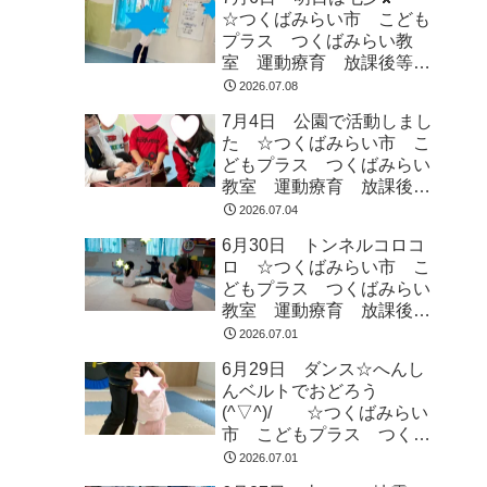
☆つくばみらい市 こども
プラス つくばみらい教
室 運動療育 放課後等デ
イサービス 発達支援 受
2026.07.08
給者証
7月4日 公園で活動しまし
た ☆つくばみらい市 こ
どもプラス つくばみらい
教室 運動療育 放課後等
デイサービス 発達支援
2026.07.04
受給者証
6月30日 トンネルコロコ
ロ ☆つくばみらい市 こ
どもプラス つくばみらい
教室 運動療育 放課後等
デイサービス 発達支援
2026.07.01
受給者証
6月29日 ダンス☆へんし
んベルトでおどろう
(^▽^)/ ☆つくばみらい
市 こどもプラス つくば
みらい教室 運動療育 運
2026.07.01
動遊び 発達支援 放課後