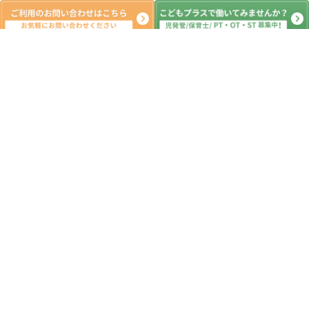
新着記事
7月6日 明日は七夕🌠 ☆つくばみ
らい市 こどもプラス つくばみらい
教室 運動療育 放課後等デイサービ
ス 発達支援 受給者証
2026.07.08