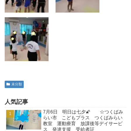
未分類
人気記事
7月6日 明日は七夕🌠 ☆つくばみ
らい市 こどもプラス つくばみらい
教室 運動療育 放課後等デイサービ
ス 発達支援 受給者証