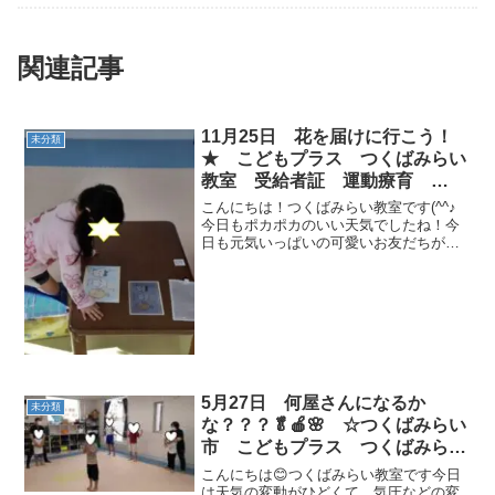
関連記事
11月25日 花を届けに行こう！
未分類
★ こどもプラス つくばみらい
教室 受給者証 運動療育
ADHD 放課後等デイサービス
こんにちは！つくばみらい教室です(^^♪
今日もポカポカのいい天気でしたね！今
日も元気いっぱいの可愛いお友だちが遊
びに来てくれました。自由時間には、卓
球やボール投げ、バランスボール運動
や、おままごとで楽しく遊びました。さ
ぁ運動時間です！ミッキ...
5月27日 何屋さんになるか
未分類
な？？？🥬🍎🌸 ☆つくばみらい
市 こどもプラス つくばみらい
教室 運動療育 運動遊び 放課
こんにちは😊つくばみらい教室です今日
後等デイサービス 受給者証 発
は天気の変動がひどくて、気圧などの変