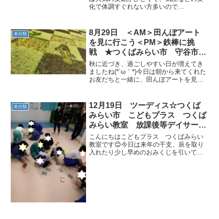
化で体調すぐれない方多いので
達支援
は・・・？体調気を付けて過ごしたいで
すね😊今日も元気な子ども達が教室に来
てくれました！！今日の運動プログラム
8月29日 ＜AM＞田んぼアート
未分類
はラジオ体操 ゴーストップ鬼ごっ...
を見に行こう＜PM＞鉄棒に挑
戦 ★つくばみらい市 守谷市
こどもプラスつくばみらい教室
秋に近づき、過ごしやすい日が増えてき
運動療育 運動遊び 放課後等デ
ましたね(*´ω｀*)今日は朝から来てくれた
お友だちと一緒に、田んぼアートを見に
イサービス 受給者証
行ってきました！上から見ると「支え合
う」という文字とともにトンボや魚の絵
がありました。初めて見るアート作品に
12月19日 ツーディス☆つくば
未分類
「すごいね✨」と...
みらい市 こどもプラス つくば
みらい教室 放課後等デイサービ
ス 発達支援 運動療育 運動遊
こんにちはこどもプラス つくばみらい
び 受給者証
教室です😊今日は来年の干支、辰を取り
入れたり少し早めのおみくじを引いても
らったりそんな運動遊びを行いました🐉
おみくじで何が出たかは、お子さんに聞
いてみてくださいその他に、赤と青のカ
ードを相手チームより返せ...