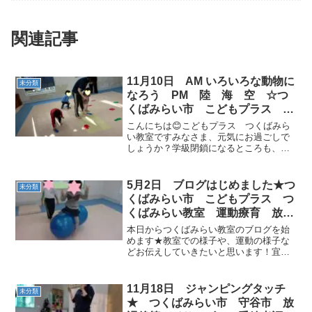
関連記事
11月10日 AM いろいろな動物に
未分類
なろう PM 陸 海 空 ☆つ
くばみらい市 こどもプラス つ
くばみらい教室 運動療育 放課
こんにちは😊こどもプラス つくばみら
後等デイサービス 発達支援 児
い教室ですみなさま、元気にお過ごしで
しょうか？学級閉鎖になるところも、ち
童発達支援 運動遊び 受給者証
らほら出てきています🏫ていねいに、う
がい 手洗いしていきましょう！そし
て、体力作り🏃🏻‍♂️午前中は、ちいさなお
5月2日 ブログはじめました★つ
未分類
友だちとダンスをした...
くばみらい市 こどもプラス つ
くばみらい教室 運動療育 放課
後デイサービス 受給者証
本日からつくばみらい教室のブログを始
めます★教室での様子や、運動の様子な
どお伝えしていきたいと思います！宜し
くお願いいたします(*'ω'*)学校終わりのお
友だちが元気に教室へやってきてくれま
した。運動の時間まで自由時間です♪バラ
11月18日 ジャンピングタッチ
未分類
ンスボールや...
★ つくばみらい市 守谷市 放