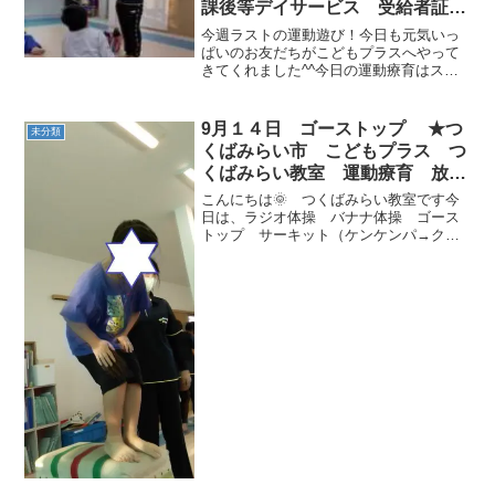
課後等デイサービス 受給者証
療育手帳 運動 療育
今週ラストの運動遊び！今日も元気いっ
ぱいのお友だちがこどもプラスへやって
きてくれました^^今日の運動療育はスト
レッチ・ダンス(ふりかけパラパラ)・ゴー
ストップ・サーキット運動でした。ふり
かけパラパラはケロポンズさんのダンス
9月１４日 ゴーストップ ★つ
未分類
で、昔大流行したパ...
くばみらい市 こどもプラス つ
くばみらい教室 運動療育 放課
後等デイサービス 運動遊び 受
こんにちは🌞 つくばみらい教室です今
給者証
日は、ラジオ体操 バナナ体操 ゴース
トップ サーキット（ケンケンパ→クマ
歩き→カンガルー跳び→跳び箱ジャン
プ）をしました！今日も元気にがんばっ
てしました