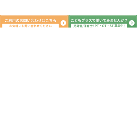
新着記事
7月6日 明日は七夕🌠 ☆つくばみ
らい市 こどもプラス つくばみらい