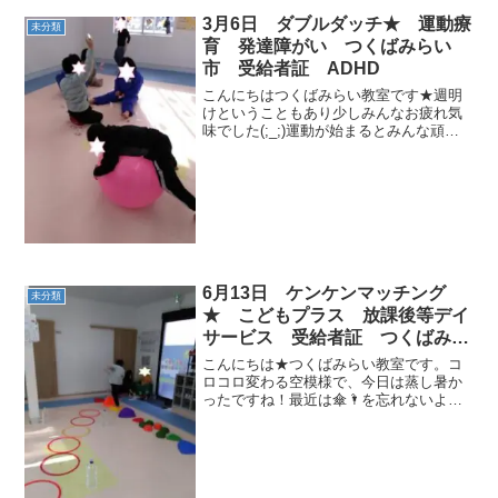
3月6日 ダブルダッチ★ 運動療
未分類
育 発達障がい つくばみらい
市 受給者証 ADHD
こんにちはつくばみらい教室です★週明
けということもあり少しみんなお疲れ気
味でした(;_;)運動が始まるとみんな頑張
ってました😆今日はストレッチをしてか
らパプリカを踊りサーキット運動をしま
した🎵サーキットは跳び箱の上からティ
ッシュを落とし、フ...
6月13日 ケンケンマッチング
未分類
★ こどもプラス 放課後等デイ
サービス 受給者証 つくばみら
い市 運動療育
こんにちは★つくばみらい教室です。コ
ロコロ変わる空模様で、今日は蒸し暑か
ったですね！最近は傘🌂を忘れないよう
に声をかけていますが、お名前が無い傘
で🌂お忘れの際はご連絡ください。今日
も午後から、元気いっぱいのお友達が教
室に来てくれました(^^...