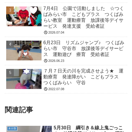
7月4日 公園で活動しました ☆つく
ばみらい市 こどもプラス つくばみ
らい教室 運動療育 放課後等デイサ
ービス 発達支援 受給者証
2026.07.04
6月23日 リズムジャンプ♪ つくばみ
らい市 守谷市 放課後等デイサービ
ス 運動遊び 療育 受給者証
2026.06.23
７月７日天の川を完成させよう★ 運
動療育 発達障がい こどもプラス
つくばみらい 守谷
2022.07.08
関連記事
5月30日 綱引き＆線上鬼ごっこ
未分類