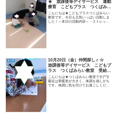
★ 放課後等デイサービス 運動
療育 こどもプラス つくばみら
い市 発達の気になる子
こんにちは★こどもプラスつくばみらい
教室です。今日も元気いっぱい活動しま
した！～本日の活動内容～・ストレッ
チ・モリモリマッチョ・バネス綱引き・
線上鬼ごっこ・あじさい時計制作久しぶ
りのバネス綱引き★バランスを取りなが
らバネスの上で綱引き対決で...
10月20日（金）仲間探し♬☆
未分類
放課後等デイサービス こどもプ
ラス つくばみらい教室 受給者
証 ADHD
こんにちは★つくばみらい教室です(^^)/
最近は寒暖差が大きく、体調を崩しがち
です。体調に気を付けてお過ごしくださ
い。昼は、汗ばむ陽気がつづきますね！
💦今日は、朝から可愛いお友達が来てく
れました。入室してすぐに、運動会で踊
ったダンスを踊って...