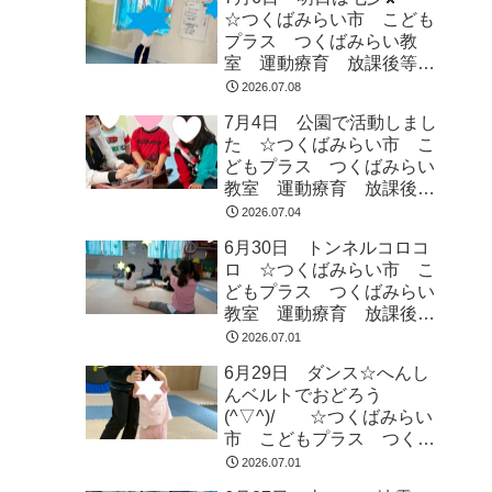
☆つくばみらい市 こども
プラス つくばみらい教
室 運動療育 放課後等デ
イサービス 発達支援 受
2026.07.08
給者証
7月4日 公園で活動しまし
た ☆つくばみらい市 こ
どもプラス つくばみらい
教室 運動療育 放課後等
デイサービス 発達支援
2026.07.04
受給者証
6月30日 トンネルコロコ
ロ ☆つくばみらい市 こ
どもプラス つくばみらい
教室 運動療育 放課後等
デイサービス 発達支援
2026.07.01
受給者証
6月29日 ダンス☆へんし
んベルトでおどろう
(^▽^)/ ☆つくばみらい
市 こどもプラス つくば
みらい教室 運動療育 運
2026.07.01
動遊び 発達支援 放課後