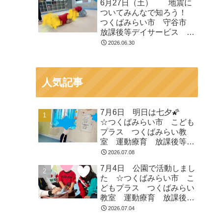
6月27日（土） 地震に
等デイサービス 受給者証
ついてみんなで知ろう！
つくばみらい市 守谷市
放課後等デイサービス 運
動遊び 療育 受給者証
2026.06.30
人気記事
7月6日 明日は七夕🌠
☆つくばみらい市 こども
プラス つくばみらい教
室 運動療育 放課後等デ
イサービス 発達支援 受
2026.07.08
給者証
7月4日 公園で活動しまし
た ☆つくばみらい市 こ
どもプラス つくばみらい
教室 運動療育 放課後等
デイサービス 発達支援
2026.07.04
受給者証