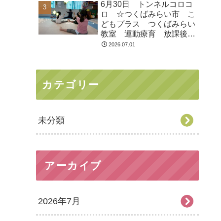
6月30日 トンネルコロコ
ロ ☆つくばみらい市 こ
どもプラス つくばみらい
教室 運動療育 放課後等
デイサービス 発達支援
2026.07.01
受給者証
カテゴリー
未分類
アーカイブ
2026年7月