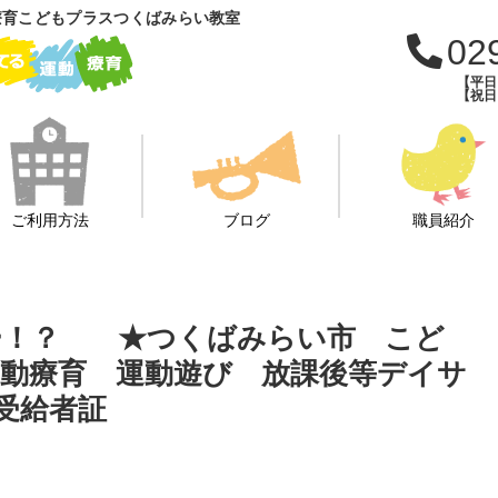
療育こどもプラスつくばみらい教室
02
【平日：
【祝日：
ご利用方法
ブログ
職員紹介
ャー！？ ★つくばみらい市 こど
動療育 運動遊び 放課後等デイサ
受給者証