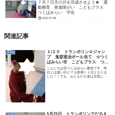
７月７日天の川を完成させよう★ 運
動療育 発達障がい こどもプラス
つくばみらい 守谷
2022.07.08
関連記事
１/２０ トランポリン☆ジャン
未分類
プ 鬼👹退治ボール当て ☆つく
ばみらい市 こどもプラス つく
ばみらい教室 運動療育 運動
こんにちは😊つくばみらい教室です。昨
遊び 放課後等デイサービス 発
日とは違い😐とても肌寒い１日となりま
した！！でも、おともだち達は元気に遊
達支援 受給者証 運動療育 運
びに来てくれました♬・バナナくん🍌体
動遊び
操・ゴーストップ(動物歩き)・サーキット
運動(平均台,フープ,マット,トランポリン,
鬼☆ボール当...
5月25日 トランポリンでだるま
未分類