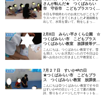
さんが転んだ★ つくばみらい
市 守谷市 こどもプラスつくば
みらい教室 放課後等デイサービ
今日も学校終わりのお友だちがこどもプ
ス 運動療育 運動遊び 受給者
ラスへやってきてくれました🎵連絡帳を
出して、水筒を置いて、鞄をしまっ
証
て・・・準備完了！元気に運動を頑張ろ
う(/・ω・)/！まず、ラジオ体操と「パプ
リカ」を踊りました。サーキット運動の
2月8日 みらい平さくら公園 ☆
未分類
準備中、「へんしんクイ...
つくばみらい市 こどもプラス
つくばみらい教室 放課後等デイ
サービス 運動療育 運動遊び
こんにちは。つくばみらい教室です。雪
受給者証 発達支援
も溶け、いいお天気だったので今日は公
園へお出かけに行きました💛教室近くの
みらい平さくら公園へ行きましたよ(*^-
^*)TX沿いの公園で、電車が通るたびに大
喜び✨大きな滑り台も大人気です🎵お友
7月２７日 すいか🍉の日
未分類
だちと並んです...
★つくばみらい市 こどもプラ
ス つくばみらい教室 放課後等
デイサービス 運動療育 運動遊
こんにちは😊つくばみらい教室です今日
び 発達支援 受給者証
はすいか🍉の日ということで夏の風物
詩、祭りをイメージしたサーキットを行
いました！！的当てや金魚すくいをイメ
ージしたサーキットに最後にはすいか割
りもいれました！！保育園や幼稚園でも