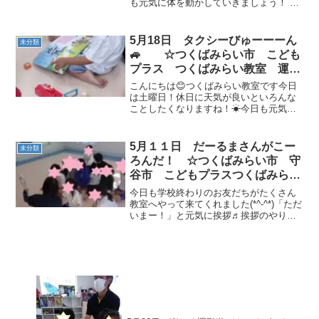
も元気に体を動かしていきましょう！ 今
日の活動は★準備体操＆エビカニクスお
友だちがリーダーをして掛け声をかけて
くれました(*'ω'*) ★マジックカップカッ
5月18日 タクシーびゅーーーん
未分類
プの中にボ...
🚙 ☆つくばみらい市 こども
プラス つくばみらい教室 運動
療育 運動遊び 放課後等デイサ
こんにちは😊つくばみらい教室です今日
ービス 受給者証 発達支援
は土曜日！休日に天気が良いといろんな
ことしたくなりますね！☀今日も元気な
子ども達が教室に来てくれました！！今
日の運動プログラムはバナナ君体操 ゴ
ーストップ サーキットサーキットでは
5月１１日 だーるまさんがこー
未分類
フープジャンプ 平均台 ...
ろんだ！ ☆つくばみらい市 守
谷市 こどもプラスつくばみらい
教室 運動療育 放課後等デイサ
今日も学校終わりのお友だちがたくさん
ービス 受給者証
教室へやって来てくれました(*^-^*)「ただ
いまー！」と元気に挨拶♬挨拶のやりと
りって嬉しいですよね(#^.^#)運動の前
に、先生が本を読んでくれました。皆静
かに聞いてくれていましたよ。ラジオ体
操をして...