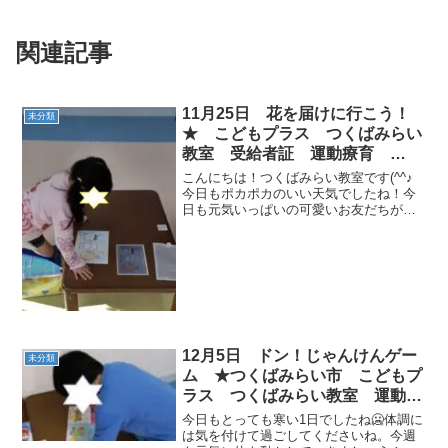
関連記事
11月25日 花を届けに行こう！
未分類
★ こどもプラス つくばみらい
教室 受給者証 運動療育
ADHD 放課後等デイサービス
こんにちは！つくばみらい教室です(^^♪
今日もポカポカのいい天気でしたね！今
日も元気いっぱいの可愛いお友だちが遊
びに来てくれました。自由時間には、卓
球やボール投げ、バランスボール運動
や、おままごとで楽しく遊びました。さ
ぁ運動時間です！ミッキ...
12月5日 ドン！じゃんけんゲー
未分類
ム ★つくばみらい市 こどもプ
ラス つくばみらい教室 運動療
育 運動遊び 受給者証 放課後
今日もとっても寒い1日でしたね🥶体調に
等デイサービス
は気を付けて過ごしてくださいね。今週