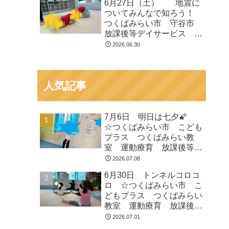
6月27日（土） 地震に
等デイサービス 受給者証
ついてみんなで知ろう！
つくばみらい市 守谷市
放課後等デイサービス 運
動遊び 療育 受給者証
2026.06.30
人気記事
7月6日 明日は七夕🌠
☆つくばみらい市 こども
プラス つくばみらい教
室 運動療育 放課後等デ
イサービス 発達支援 受
2026.07.08
給者証
6月30日 トンネルコロコ
ロ ☆つくばみらい市 こ
どもプラス つくばみらい
教室 運動療育 放課後等
デイサービス 発達支援
2026.07.01
受給者証