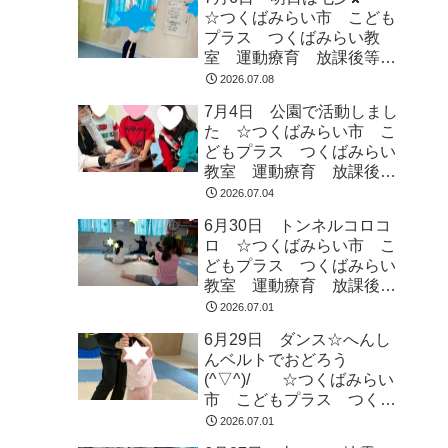
☆つくばみらい市 こども
プラス つくばみらい教
室 運動療育 放課後等デ
イサービス 発達支援 受
2026.07.08
給者証
7月4日 公園で活動しまし
た ☆つくばみらい市 こ
どもプラス つくばみらい
教室 運動療育 放課後等
デイサービス 発達支援
2026.07.04
受給者証
6月30日 トンネルコロコ
ロ ☆つくばみらい市 こ
どもプラス つくばみらい
教室 運動療育 放課後等
デイサービス 発達支援
2026.07.01
受給者証
6月29日 ダンス☆へんし
んベルトでおどろう
(^▽^)/ ☆つくばみらい
市 こどもプラス つくば
みらい教室 運動療育 運
2026.07.01
動遊び 発達支援 放課後