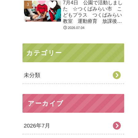
7月4日 公園で活動しまし
た ☆つくばみらい市 こ
どもプラス つくばみらい
教室 運動療育 放課後等
デイサービス 発達支援
2026.07.04
受給者証
カテゴリー
未分類
アーカイブ
2026年7月