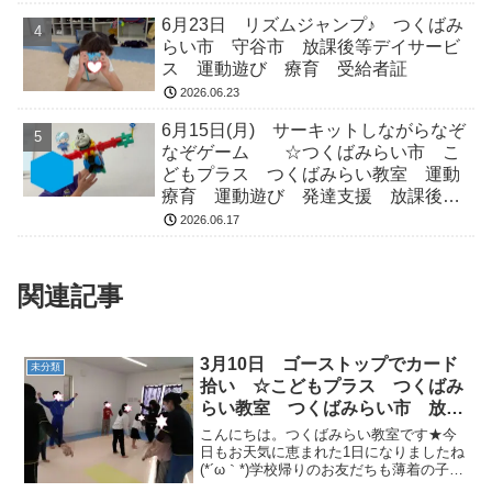
6月23日 リズムジャンプ♪ つくばみ
らい市 守谷市 放課後等デイサービ
ス 運動遊び 療育 受給者証
2026.06.23
6月15日(月) サーキットしながらなぞ
なぞゲーム ☆つくばみらい市 こ
どもプラス つくばみらい教室 運動
療育 運動遊び 発達支援 放課後等
デイサービス 受給者証
2026.06.17
関連記事
3月10日 ゴーストップでカード
未分類
拾い ☆こどもプラス つくばみ
らい教室 つくばみらい市 放課
後等デイサービス 発達支援 運
こんにちは。つくばみらい教室です★今
動療育 運動遊び 受給者証
日もお天気に恵まれた1日になりましたね
(*´ω｀*)学校帰りのお友だちも薄着の子や
半袖の子など、服装からも春を感じます