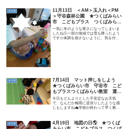
🌸今日の活動は…ラジオ体操、アブラハ
ムの子、ゴーストップでカード拾い、足
11月13日 ＜AM＞玉入れ＜PM
未分類
きりゲームを行...
＞守谷森林公園 ★つくばみらい
市 こどもプラス つくばみらい
教室 運動療育 放課後等デイサ
一気に冬のような寒さになってしまいま
ービス 運動遊び 受給者証
したね💦一部の地域では雪も降ったよう
です⛄体調を崩さないように、気を付け
てくださいね。今日は県民の日でほとん
どの学校は休校でしたね。朝からお友だ
ちがやって来てくれました(*^^*)＜AM＞
運動を頑張りまし...
7月14日 マット押しをしよう
未分類
★つくばみらい市 守谷市 こど
もプラスつくばみらい教室 運動
療育 運動遊び 受給者証
今日もどんよりとした不安定なお天気
で、なんだか梅雨に逆戻りしたような感
じもしますね☁学校が終わって早く教室
に着いたお友だちは、バランスボールや
ごっこ遊びなどをして運動の時間まで楽
しく過ごしていました(^^♪今日の運動
4月19日 地図の日🌎 ★つくば
未分類
は…ストレッチ、ブルブル...
みらい市 こどもプラス つくば