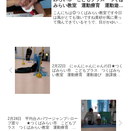
みらい教室 運動療育 運動遊
び 放課後等デイサービス 受給
こんにちは😊つくばみらい教室です今日
者証
は風がとても強いですね黄砂が風に乗っ
て飛んできているそうで、目がかゆい
花がムズムズ 声が出ないなんて、職員
も風の音が聞こえる中、元気に教室で活
動しました🙂 午前中は小さいお友だちが
来てくれました5月の鯉...
2月22日 にゃんにゃんにゃんの日★つく
ばみらい市 こどもプラス つくばみら
い教室 運動療育 運動遊び 放課後等
デイサービス 受給者証
2月24日 平均台🎶パワージャンプ✨ロー
プ渡り ★つくばみらい市 こどもプ
ラス つくばみらい教室 運動療育 運