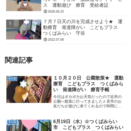
ス 運動遊び 療育 受給者証
2026.06.23
７月７日天の川を完成させよう★ 運
動療育 発達障がい こどもプラス
つくばみらい 守谷
2022.07.08
関連記事
１０月２０日 公園散策★ 運動
未分類
療育 こどもプラス つくばみら
い 発達障がい 療育手帳
今日はポカポカお天気だったので近所の
公園へ散策に行ってきました♬見学のお
友だちが遊びに来てくれるので時間に合
わせて教室へ帰りました☺少しの時間で
したがみんな楽しそうに遊んでましたよ
(*^-^*)また来ようね♪教室に帰ってきてか
6月19日（水）☆つくばみらい
未分類
ら軽く運動をし...
市 こどもプラス つくばみらい