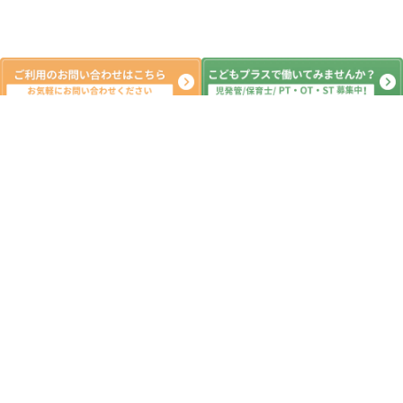
新着記事
7月6日 明日は七夕🌠 ☆つくばみ
らい市 こどもプラス つくばみらい