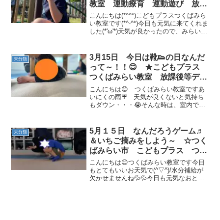
教室 運動療育 運動遊び 放課
後等デイサービス 受給者証 発
こんにちは(*^^*)こどもプラスつくばみら
達支援
い教室です(*^-^*)今日も元気に来てくれま
した(*'ω'*)天気が良かったので、みらいの
森公園に行きました(*‘ω‘ *)みらい平教室
と一緒に遊びました💛素敵な笑顔が取れ
ました📷暑かったので帽...
3月15日 今日は靴👟の日なんだ
未分類
って～！！😊 ★こどもプラス
つくばみらい教室 放課後等デイ
サービス 発達障がい 受給者
こんにちは😊 つくばみらい教室ですあ
証 ADHD 運動療育
いにくの雨☔ 天気が良くないと気持ち
もダウン・・・😭そんな時は、室内でで
きる事をして元気に過ごしましょ！！こ
んな天気でも元気な子ども達が遊びに来
てくれました！！今日3月１5日は靴👟の
5月１５日 なんだろうゲーム♬
未分類
日らしいです(^▽^)...
＆いちご摘みをしよう～ ☆つく
ばみらい市 こどもプラス つく
ばみらい教室 運動療育 運動遊
こんにちは😊つくばみらい教室です今日
び 放課後等デイサービス 受給
もとてもいいお天気で(^▽^)/水分補給が
欠かせませんね💦💦今日も元気なおとも
者証 発達支援🍓
だちが🎵遊びに来てくれました。水分補
給をしながら♬なんだろうゲームをしま
した😄 絵本を読んで休憩をしたら
(^_^)/~15日の...