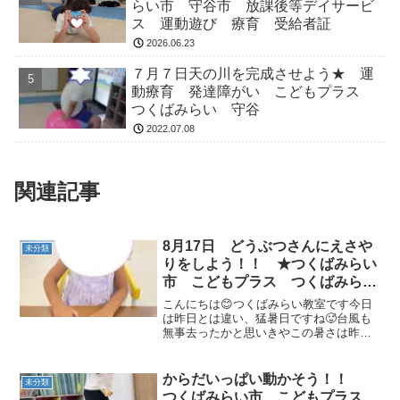
らい市 守谷市 放課後等デイサービ
ス 運動遊び 療育 受給者証
2026.06.23
７月７日天の川を完成させよう★ 運
動療育 発達障がい こどもプラス
つくばみらい 守谷
2022.07.08
関連記事
8月17日 どうぶつさんにえさや
未分類
りをしよう！！ ★つくばみらい
市 こどもプラス つくばみらい
教室 放課後等デイサービス 運
こんにちは😊つくばみらい教室です今日
動療育 運動遊び 発達支援 受
は昨日とは違い、猛暑日ですね🥵台風も
無事去ったかと思いきやこの暑さは昨日
給者
との寒暖差の影響で体調崩しやすい日か
なと感じます💦水分補給をこまめにと
り、体調には気を付けてお過ごしくださ
からだいっぱい動かそう！！
未分類
いね今日も元気な子どもたち...
つくばみらい市 こどもプラス