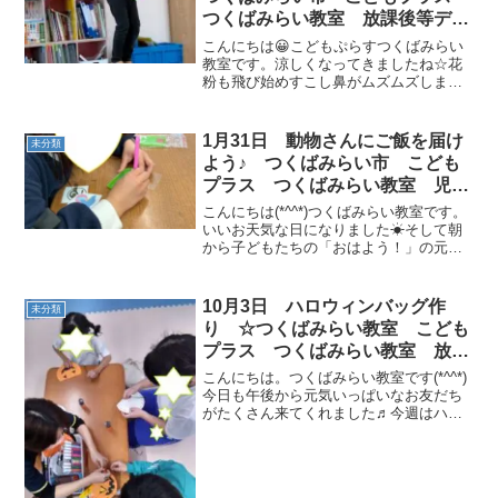
つくばみらい教室 放課後等デイ
サービス 児童発達支援 運動療
こんにちは😀こどもぷらすつくばみらい
育 運動遊び 受給者証
教室です。涼しくなってきましたね☆花
粉も飛び始めすこし鼻がムズムズします
がみなさん体調いかがでしょうか。秋の
素敵な季節を肌で感じながら日々過ごし
たいですね。今日も元気いっぱいなお友
1月31日 動物さんにご飯を届け
未分類
達が沢山遊びに来てくれま...
よう♪ つくばみらい市 こども
プラス つくばみらい教室 児童
発達支援 運動療育 運動遊び
こんにちは(*^^*)つくばみらい教室です。
受給者証
いいお天気な日になりました☀そして朝
から子どもたちの「おはよう！」の元気
いっぱいな声(*´ω｀*)素敵な1日のスター
トです！自由時間にはビーズアートシー
ル作りに挑戦☆集中して上手に作ってい
10月3日 ハロウィンバッグ作
未分類
ました(...
り ☆つくばみらい教室 こども
プラス つくばみらい教室 放課
後デイサービス 運動療育 運動
こんにちは。つくばみらい教室です(*^^*)
遊び 受給者証 発達支援
今日も午後から元気いっぱいなお友だち
がたくさん来てくれました♬今週はハロ
ウィンに向けて制作行います🎃制作の前
に、運動も頑張りましたよ！ストレッチ
から始まり、ゴーストップ、縄飛び・ラ
ダージャンプ・缶...