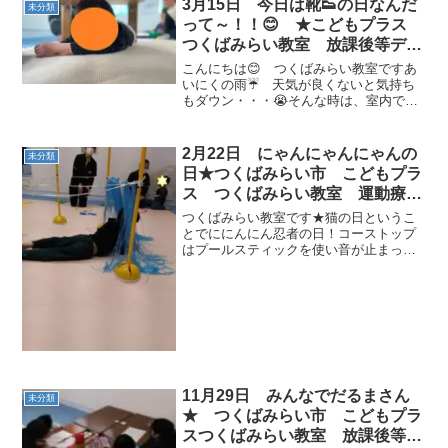
3月15日 今日は靴👟の日なんだ
未分類
って～！！😊 ★こどもプラス
つくばみらい教室 放課後等デイ
サービス 発達障がい 受給者
こんにちは😊 つくばみらい教室ですあ
証 ADHD 運動療育
いにくの雨☔ 天気が良くないと気持ち
もダウン・・・😭そんな時は、室内でで
きる事をして元気に過ごしましょ！！こ
んな天気でも元気な子ども達が遊びに来
てくれました！！今日3月１5日は靴👟の
2月22日 にゃんにゃんにゃんの
未分類
日らしいです(^▽^)...
日★つくばみらい市 こどもプラ
ス つくばみらい教室 運動療
育 運動遊び 放課後等デイサー
つくばみらい教室です★猫の日というこ
ビス 受給者証
とでににんにん忍者の日！コーストップ
はプールスティックを使い音が止まった
ら上下 手裏剣 刀 のどれかの指示に
動きます★ 久々の忍者は盛り上がりま
した！！サーキットは猫のまま進みま
す。手形とフープを手、足の...
11月29日 みんなでだるまさん
未分類
★ つくばみらい市 こどもプラ
スつくばみらい教室 放課後等デ