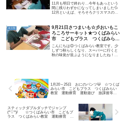
イサービス 受給者証 運動療
11月も明日で終わり…今年もあっという
育 運動遊び
間に残りわずかになってしまいました💦
12月といえば、そろそろクリスマスのこ
とを考え始めているのご家庭も多いので
はないでしょうか(*^^*)こどもプラスでも
今週からクリスマスに向けて制作を始め
9月21日さつまいも☆彡おいもこ
未分類
ています！と...
ろころサーキット★つくばみらい
市 こどもプラス つくばみらい
教室 運動療育 運動遊び 放課
こんにちは😊つくばみらい教室です。少
後等デイサービス 児童発達支
しずつ秋らしくなり、スーパーに行くと
秋の味覚が並ぶようになりましたね！み
援 受給者証
なさんの好きな秋の味覚は何ですか？さ
て、今日はサツマイモに変身しておイモ
コロコロのポーズでマットを転がる動作
を組み込んだサーキットに...
1月20～25日 おにのパンツ🐯 ☆つくば
みらい市 こどもプラス つくばみらい
教室 運動療育 運動遊び 放課後等デ
イサービス 発達支援 受給者証
スティックダブルダッチでジャンプ
(^▽^)/ ☆つくばみらい市 こどもプ
ラス つくばみらい教室 運動療育 運
動遊び 放課後等デイサービス 発達支
援 受給者証