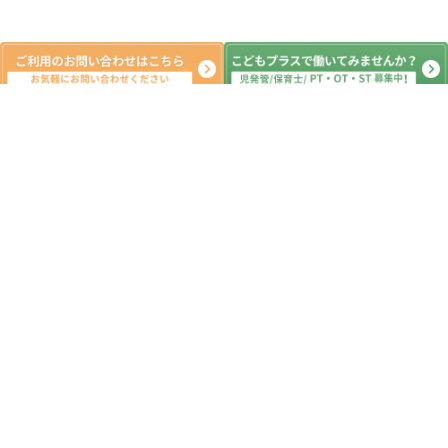
新着記事
7月6日 明日は七夕🌠 ☆つくばみ
らい市 こどもプラス つくばみらい
教室 運動療育 放課後等デイサービ