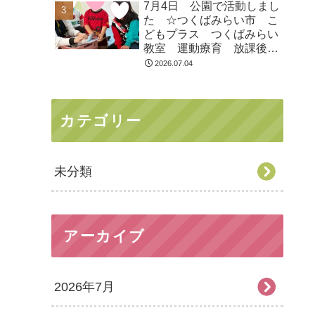
7月4日 公園で活動しまし
た ☆つくばみらい市 こ
どもプラス つくばみらい
教室 運動療育 放課後等
デイサービス 発達支援
2026.07.04
受給者証
カテゴリー
未分類
アーカイブ
2026年7月