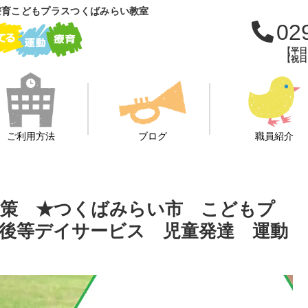
療育こどもプラスつくばみらい教室
02
【平日：
【祝日：
ご利用方法
ブログ
職員紹介
園散策 ★つくばみらい市 こどもプ
後等デイサービス 児童発達 運動