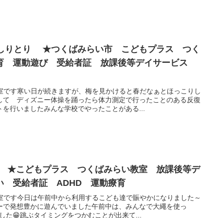
ンしりとり ★つくばみらい市 こどもプラス つく
育 運動遊び 受給者証 放課後等デイサービス
教室です寒い日が続きますが、梅を見かけると春だなぁとほっこりし
して ディズニー体操を踊ったら体力測定で行ったことのある反復
を行いましたみんな学校でやったことがある...
て ★こどもプラス つくばみらい教室 放課後等デ
 受給者証 ADHD 運動療育
教室です今日は午前中から利用するこども達で賑やかになりました～
ーで発想豊かに遊んでいました午前中は、みんなで大繩を使っ
ました😁跳ぶタイミングをつかむことが出来て...