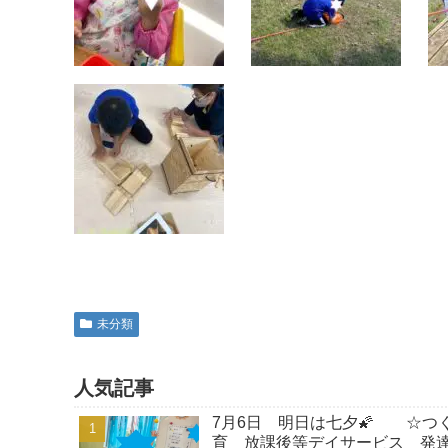
未分類
人気記事
7月6日 明日は七夕🌠 ☆つ
育 放課後等デイサービス 発