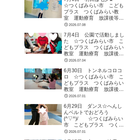
☆つくばみらい市 こども
プラス つくばみらい教
室 運動療育 放課後等デ
イサービス 発達支援 受
2026.07.08
給者証
7月4日 公園で活動しまし
た ☆つくばみらい市 こ
どもプラス つくばみらい
教室 運動療育 放課後等
デイサービス 発達支援
2026.07.04
受給者証
6月30日 トンネルコロコ
ロ ☆つくばみらい市 こ
どもプラス つくばみらい
教室 運動療育 放課後等
デイサービス 発達支援
2026.07.01
受給者証
6月29日 ダンス☆へんし
んベルトでおどろう
(^▽^)/ ☆つくばみらい
市 こどもプラス つくば
みらい教室 運動療育 運
2026.07.01
動遊び 発達支援 放課後