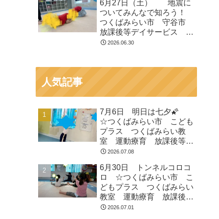
6月27日（土） 地震に
等デイサービス 受給者証
ついてみんなで知ろう！
つくばみらい市 守谷市
放課後等デイサービス 運
動遊び 療育 受給者証
2026.06.30
人気記事
7月6日 明日は七夕🌠
☆つくばみらい市 こども
プラス つくばみらい教
室 運動療育 放課後等デ
イサービス 発達支援 受
2026.07.08
給者証
6月30日 トンネルコロコ
ロ ☆つくばみらい市 こ
どもプラス つくばみらい
教室 運動療育 放課後等
デイサービス 発達支援
2026.07.01
受給者証