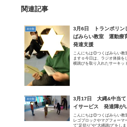
関連記事
3月6日 トランポリ
未分類
ばみらい教室 運動療
発達支援
こんにちは😊つくばみらい
ます☺今日は、ラジオ体操を
横跳びを取り入れたサーキット
3月17日 大縄&中当
未分類
イサービス 発達障がい
こんにちは😊つくばみらい
レゴブロックやマグフォーマ
て”足切り”や”大縄跳び”をし